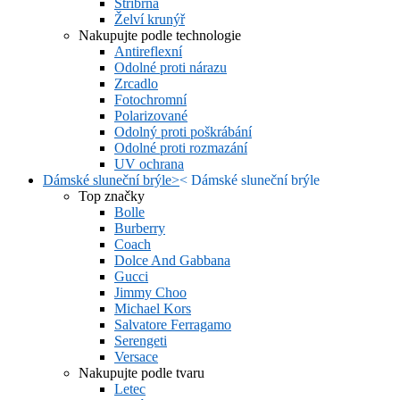
Stříbrná
Želví krunýř
Nakupujte podle technologie
Antireflexní
Odolné proti nárazu
Zrcadlo
Fotochromní
Polarizované
Odolný proti poškrábání
Odolné proti rozmazání
UV ochrana
Dámské sluneční brýle
>
<
Dámské sluneční brýle
Top značky
Bolle
Burberry
Coach
Dolce And Gabbana
Gucci
Jimmy Choo
Michael Kors
Salvatore Ferragamo
Serengeti
Versace
Nakupujte podle tvaru
Letec