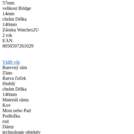
57mm
velikost Bridge
14mm
chrám Délka
140mm
Záruka Watches2U
2 rok
EAN
8056597261029
Vidět vše
Barevný rám
Zlato
Barva čoček
Hnědý
chrám Délka
140mm
Materiál rámu
Kov
Most nebo Pad
Podložka
rod
Dámy
technologie objektiv