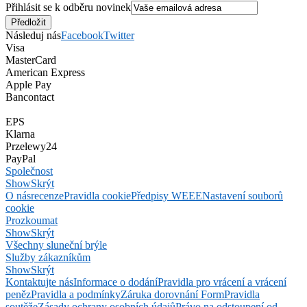
Přihlásit se k odběru novinek
Následuj nás
Facebook
Twitter
Visa
MasterCard
American Express
Apple Pay
Bancontact
EPS
Klarna
Przelewy24
PayPal
Společnost
Show
Skrýt
O nás
recenze
Pravidla cookie
Předpisy WEEE
Nastavení souborů
cookie
Prozkoumat
Show
Skrýt
Všechny sluneční brýle
Služby zákazníkům
Show
Skrýt
Kontaktujte nás
Informace o dodání
Pravidla pro vrácení a vrácení
peněz
Pravidla a podmínky
Záruka dorovnání Form
Pravidla
soutěže
Zásady ochrany osobních údajů
Právo na odstoupení od