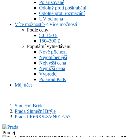
Polarizované
Odolný proti poškrábání
Odolné proti rozmazání
UV ochrana
Více možností
>
<
Více možností
Podle ceny
50–150 £
150–300 £
Populární vyhledávání
Nově příchozí
Nejoblíbenější
Nejvyšší cena
Nejnižší cena
Výprodej
Polaroid Kids
Můj účet
Sluneční Brýle
Prada Sluneční Brýle
Prada PR66XS-ZVN01F-57
Prodej