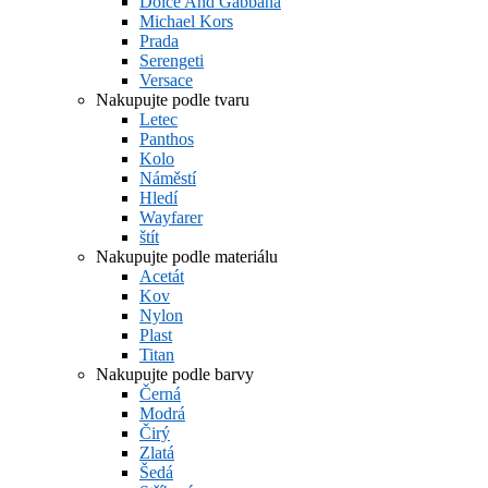
Dolce And Gabbana
Michael Kors
Prada
Serengeti
Versace
Nakupujte podle tvaru
Letec
Panthos
Kolo
Náměstí
Hledí
Wayfarer
štít
Nakupujte podle materiálu
Acetát
Kov
Nylon
Plast
Titan
Nakupujte podle barvy
Černá
Modrá
Čirý
Zlatá
Šedá