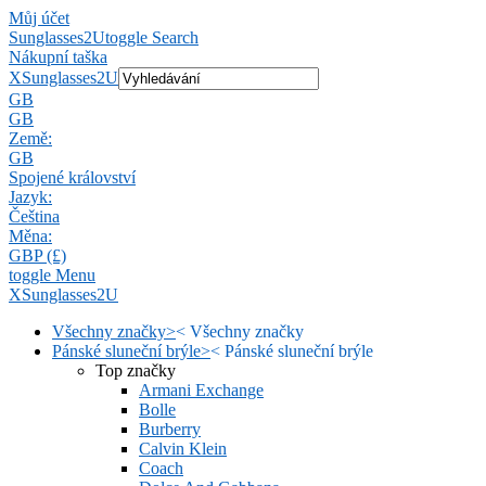
Můj účet
Sunglasses2U
toggle Search
Nákupní taška
X
Sunglasses2U
GB
GB
Země:
GB
Spojené království
Jazyk:
Čeština
Měna:
GBP (£)
toggle Menu
X
Sunglasses2U
Všechny značky
>
<
Všechny značky
Pánské sluneční brýle
>
<
Pánské sluneční brýle
Top značky
Armani Exchange
Bolle
Burberry
Calvin Klein
Coach