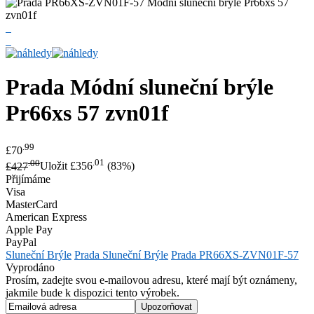
Prada
Módní sluneční brýle
Pr66xs 57 zvn01f
.99
£70
.00
.01
£427
Uložit £356
(83%)
Přijímáme
Visa
MasterCard
American Express
Apple Pay
PayPal
Sluneční Brýle
Prada Sluneční Brýle
Prada PR66XS-ZVN01F-57
Vyprodáno
Prosím, zadejte svou e-mailovou adresu, které mají být oznámeny,
jakmile bude k dispozici tento výrobek.