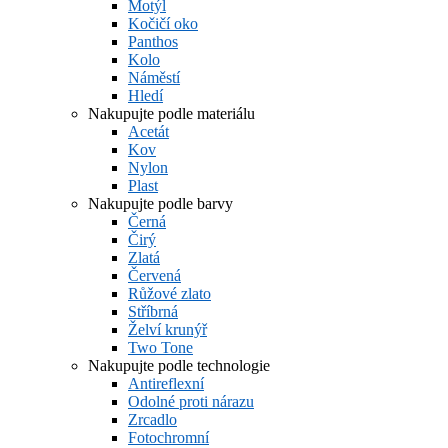
Motýl
Kočičí oko
Panthos
Kolo
Náměstí
Hledí
Nakupujte podle materiálu
Acetát
Kov
Nylon
Plast
Nakupujte podle barvy
Černá
Čirý
Zlatá
Červená
Růžové zlato
Stříbrná
Želví krunýř
Two Tone
Nakupujte podle technologie
Antireflexní
Odolné proti nárazu
Zrcadlo
Fotochromní