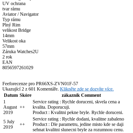
UV ochrana
tvar rámu
Aviator / Navigator
Typ rámu
Plný Rim
velikost Bridge
14mm
Velikost oka
57mm
Záruka Watches2U
2 rok
EAN
8056597261029
Feefo
recenze pro PR66XS-ZVN01F-57
Ukazující 2 z 601 Komentáře.
Klikněte zde se dozvíte více.
Datum
Skóre
zákazník Comment
1
Service rating : Rychle doruceni, skvela cena a
August
+
+
kvalita. Doporucuji.
2019
Product : Kvalitni pekne bryle. Rychle doruceni.
Service rating : Rychle dodani, kvalitne zabaleno
5 July
+
+
Product : Dle parametru, jedine misto kde se daji
2019
sehnat kvalitni slunecni bryle za rozumnou cenu.