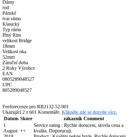
Dámy
rod
Pánské
tvar rámu
Klasický
Typ rámu
Plný Rim
velikost Bridge
18mm
Velikost oka
52mm
Záruční doba
2 Roky Výrobce
EAN
0805289048527
UPC
805289048527
Feefo
recenze pro RB2132-52-901
Ukazující 2 z 601 Komentáře.
Klikněte zde se dozvíte více.
Datum
Skóre
zákazník Comment
1
Service rating : Rychle doruceni, skvela cena a
August
+
+
kvalita. Doporucuji.
2019
Product : Kvalitni pekne bryle. Rychle doruceni.