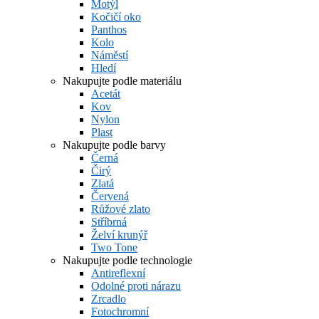
Motýl
Kočičí oko
Panthos
Kolo
Náměstí
Hledí
Nakupujte podle materiálu
Acetát
Kov
Nylon
Plast
Nakupujte podle barvy
Černá
Čirý
Zlatá
Červená
Růžové zlato
Stříbrná
Želví krunýř
Two Tone
Nakupujte podle technologie
Antireflexní
Odolné proti nárazu
Zrcadlo
Fotochromní