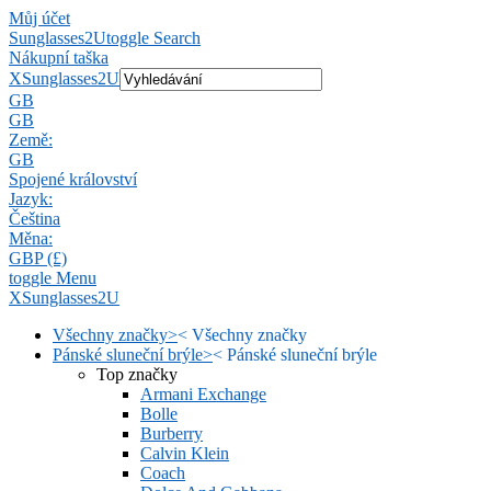
Můj účet
Sunglasses2U
toggle Search
Nákupní taška
X
Sunglasses2U
GB
GB
Země:
GB
Spojené království
Jazyk:
Čeština
Měna:
GBP (£)
toggle Menu
X
Sunglasses2U
Všechny značky
>
<
Všechny značky
Pánské sluneční brýle
>
<
Pánské sluneční brýle
Top značky
Armani Exchange
Bolle
Burberry
Calvin Klein
Coach