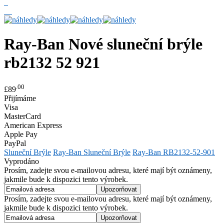
Ray-Ban
Nové sluneční brýle
rb2132 52 921
.00
£89
Přijímáme
Visa
MasterCard
American Express
Apple Pay
PayPal
Sluneční Brýle
Ray-Ban Sluneční Brýle
Ray-Ban RB2132-52-901
Vyprodáno
Prosím, zadejte svou e-mailovou adresu, které mají být oznámeny,
jakmile bude k dispozici tento výrobek.
Prosím, zadejte svou e-mailovou adresu, které mají být oznámeny,
jakmile bude k dispozici tento výrobek.