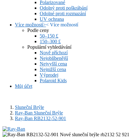
Polarizované
Odolný proti poškrábání
Odolné proti rozmazání
UV ochrana
Více možností
>
<
Více možností
Podle ceny
50–150 £
150–300 £
Populární vyhledávání
Nově příchozí
Nejoblíbenější
Nejvyšší cena
Nejnižší cena
Výprodej
Polaroid Kids
Můj účet
Sluneční Brýle
Ray-Ban Sluneční Brýle
Ray-Ban RB2132-52-901