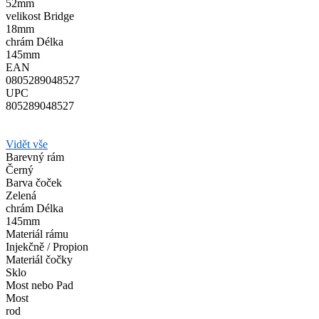
52mm
velikost Bridge
18mm
chrám Délka
145mm
EAN
0805289048527
UPC
805289048527
Vidět vše
Barevný rám
Černý
Barva čoček
Zelená
chrám Délka
145mm
Materiál rámu
Injekčně / Propion
Materiál čočky
Sklo
Most nebo Pad
Most
rod