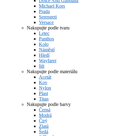
Dolce And Gabbana
Michael Kors
Prada
Serengeti
Versace
Nakupujte podle tvaru
Letec
Panthos
Kolo
Náměstí
Hledí
Wayfarer
štít
Nakupujte podle materiálu
Acetát
Kov
Nylon
Plast
Titan
Nakupujte podle barvy
Černá
Modrá
Čirý
Zlatá
Šedá