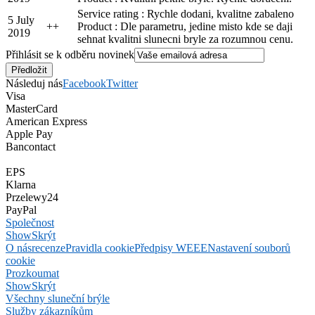
Service rating : Rychle dodani, kvalitne zabaleno
5 July
+
+
Product : Dle parametru, jedine misto kde se daji
2019
sehnat kvalitni slunecni bryle za rozumnou cenu.
Přihlásit se k odběru novinek
Následuj nás
Facebook
Twitter
Visa
MasterCard
American Express
Apple Pay
Bancontact
EPS
Klarna
Przelewy24
PayPal
Společnost
Show
Skrýt
O nás
recenze
Pravidla cookie
Předpisy WEEE
Nastavení souborů
cookie
Prozkoumat
Show
Skrýt
Všechny sluneční brýle
Služby zákazníkům