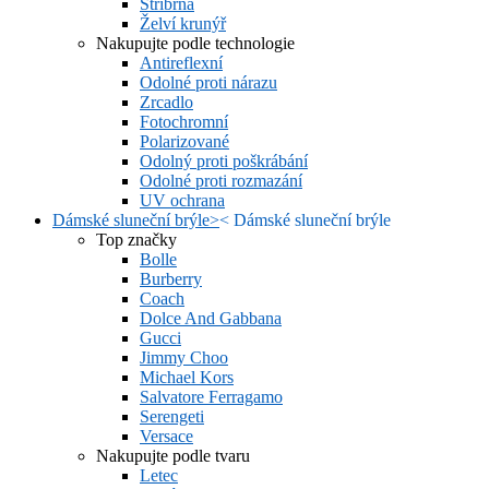
Stříbrná
Želví krunýř
Nakupujte podle technologie
Antireflexní
Odolné proti nárazu
Zrcadlo
Fotochromní
Polarizované
Odolný proti poškrábání
Odolné proti rozmazání
UV ochrana
Dámské sluneční brýle
>
<
Dámské sluneční brýle
Top značky
Bolle
Burberry
Coach
Dolce And Gabbana
Gucci
Jimmy Choo
Michael Kors
Salvatore Ferragamo
Serengeti
Versace
Nakupujte podle tvaru
Letec