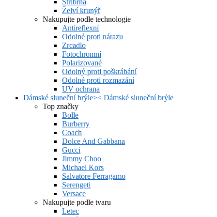
Stříbrná
Želví krunýř
Nakupujte podle technologie
Antireflexní
Odolné proti nárazu
Zrcadlo
Fotochromní
Polarizované
Odolný proti poškrábání
Odolné proti rozmazání
UV ochrana
Dámské sluneční brýle
>
<
Dámské sluneční brýle
Top značky
Bolle
Burberry
Coach
Dolce And Gabbana
Gucci
Jimmy Choo
Michael Kors
Salvatore Ferragamo
Serengeti
Versace
Nakupujte podle tvaru
Letec