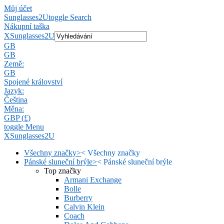
Můj účet
Sunglasses2U
toggle Search
Nákupní taška
X
Sunglasses2U
GB
GB
Země:
GB
Spojené království
Jazyk:
Čeština
Měna:
GBP (£)
toggle Menu
X
Sunglasses2U
Všechny značky
>
<
Všechny značky
Pánské sluneční brýle
>
<
Pánské sluneční brýle
Top značky
Armani Exchange
Bolle
Burberry
Calvin Klein
Coach