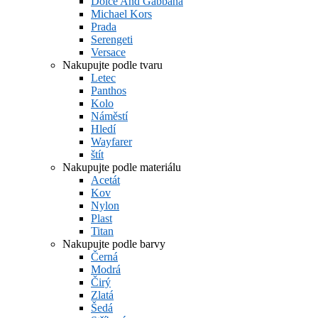
Dolce And Gabbana
Michael Kors
Prada
Serengeti
Versace
Nakupujte podle tvaru
Letec
Panthos
Kolo
Náměstí
Hledí
Wayfarer
štít
Nakupujte podle materiálu
Acetát
Kov
Nylon
Plast
Titan
Nakupujte podle barvy
Černá
Modrá
Čirý
Zlatá
Šedá