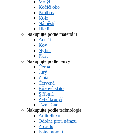
Motýl
Kočičí oko
Panthos
Kolo
Náměstí
Hledí
Nakupujte podle materiálu
Acetát
Kov
Nylon
Plast
Nakupujte podle barvy
Černá
Čirý
Zlatá
Červená
Růžové zlato
Stříbrná
Želví krunýř
Two Tone
Nakupujte podle technologie
Antireflexní
Odolné proti nárazu
Zrcadlo
Fotochromní