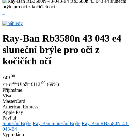
Ray-Ban
Rb3580n 43 043 e4
sluneční brýle pro oči z
kočičích očí
.00
£49
.00
.00
£161
Uložit £112
(69%)
Přijímáme
Visa
MasterCard
American Express
Apple Pay
PayPal
Sluneční Brýle
Ray-Ban Sluneční Brýle
Ray-Ban RB3580N-43-
043-E4
Vyprodáno