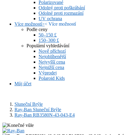
Polarizované
Odolný proti poškrábání
Odolné proti rozmazání
UV ochrana
Více možností
>
<
Více možností
Podle ceny
50–150 £
150–300 £
Populární vyhledávání
Nově příchozí
Nejoblíbenější
Nejvyšší cena
Nejnižší cena
Výprodej
Polaroid Kids
Můj účet
Sluneční Brýle
Ray-Ban Sluneční Brýle
Ray-Ban RB3580N-43-043-E4