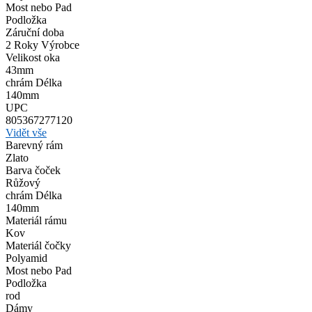
Most nebo Pad
Podložka
Záruční doba
2 Roky Výrobce
Velikost oka
43mm
chrám Délka
140mm
UPC
805367277120
Vidět vše
Barevný rám
Zlato
Barva čoček
Růžový
chrám Délka
140mm
Materiál rámu
Kov
Materiál čočky
Polyamid
Most nebo Pad
Podložka
rod
Dámy