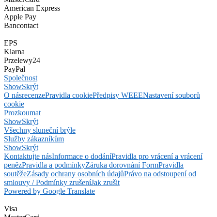
American Express
Apple Pay
Bancontact
EPS
Klarna
Przelewy24
PayPal
Společnost
Show
Skrýt
O nás
recenze
Pravidla cookie
Předpisy WEEE
Nastavení souborů
cookie
Prozkoumat
Show
Skrýt
Všechny sluneční brýle
Služby zákazníkům
Show
Skrýt
Kontaktujte nás
Informace o dodání
Pravidla pro vrácení a vrácení
peněz
Pravidla a podmínky
Záruka dorovnání Form
Pravidla
soutěže
Zásady ochrany osobních údajů
Právo na odstoupení od
smlouvy / Podmínky zrušení
Jak zrušit
Powered by Google Translate
Visa