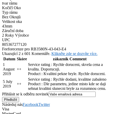
tvar rámu
Kočičí Oko
Typ rámu
Bez Okrajů
Velikost oka
43mm
Záruční doba
2 Roky Výrobce
UPC
805367277120
Feefo
recenze pro RB3580N-43-043-E4
Ukazující 2 z 601 Komentáře.
Klikněte zde se dozvíte více.
Datum
Skóre
zákazník Comment
1
Service rating : Rychle doruceni, skvela cena a
August
+
+
kvalita. Doporucuji.
2019
Product : Kvalitni pekne bryle. Rychle doruceni.
Service rating : Rychle dodani, kvalitne zabaleno
5 July
+
+
Product : Dle parametru, jedine misto kde se daji
2019
sehnat kvalitni slunecni bryle za rozumnou cenu.
Přihlásit se k odběru novinek
Následuj nás
Facebook
Twitter
Visa
MasterCard