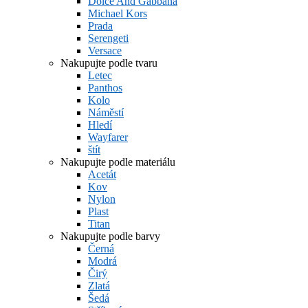
Dolce And Gabbana
Michael Kors
Prada
Serengeti
Versace
Nakupujte podle tvaru
Letec
Panthos
Kolo
Náměstí
Hledí
Wayfarer
štít
Nakupujte podle materiálu
Acetát
Kov
Nylon
Plast
Titan
Nakupujte podle barvy
Černá
Modrá
Čirý
Zlatá
Šedá