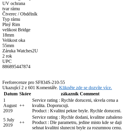
UV ochrana
tvar rámu
Čtverec / Obdélník
Typ rámu
Plný Rim
velikost Bridge
18mm
Velikost oka
55mm
Záruka Watches2U
2 rok
UPC
886895447874
Feefo
recenze pro SF834S-210-55
Ukazující 2 z 601 Komentáře.
Klikněte zde se dozvíte více.
Datum
Skóre
zákazník Comment
1
Service rating : Rychle doruceni, skvela cena a
August
+
+
kvalita. Doporucuji.
2019
Product : Kvalitni pekne bryle. Rychle doruceni.
Service rating : Rychle dodani, kvalitne zabaleno
5 July
+
+
Product : Dle parametru, jedine misto kde se daji
2019
sehnat kvalitni slunecni bryle za rozumnou cenu.