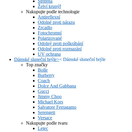
Stříbrná
Želví krunýř
Nakupujte podle technologie
Antireflexní
Odolné proti nárazu
Zrcadlo
Fotochromní
Polarizované
Odolný proti poškrábání
Odolné proti rozmazání
UV ochrana
Dámské sluneční brýle
>
<
Dámské sluneční brýle
Top značky
Bolle
Burberry
Coach
Dolce And Gabbana
Gucci
Jimmy Choo
Michael Kors
Salvatore Ferragamo
Serengeti
Versace
Nakupujte podle tvaru
Letec