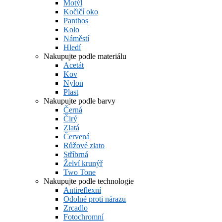
Motýl
Kočičí oko
Panthos
Kolo
Náměstí
Hledí
Nakupujte podle materiálu
Acetát
Kov
Nylon
Plast
Nakupujte podle barvy
Černá
Čirý
Zlatá
Červená
Růžové zlato
Stříbrná
Želví krunýř
Two Tone
Nakupujte podle technologie
Antireflexní
Odolné proti nárazu
Zrcadlo
Fotochromní