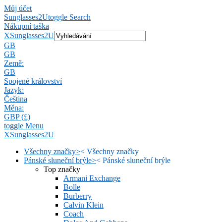
Můj účet
Sunglasses2U
toggle Search
Nákupní taška
X
Sunglasses2U
GB
GB
Země:
GB
Spojené království
Jazyk:
Čeština
Měna:
GBP (£)
toggle Menu
X
Sunglasses2U
Všechny značky
>
<
Všechny značky
Pánské sluneční brýle
>
<
Pánské sluneční brýle
Top značky
Armani Exchange
Bolle
Burberry
Calvin Klein
Coach