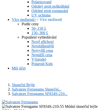
Polarizované
Odolný proti poškrábání
Odolné proti rozmazání
UV ochrana
Více možností
>
<
Více možností
Podle ceny
50–150 £
150–300 £
Populární vyhledávání
Nově příchozí
Nejoblíbenější
Nejvyšší cena
Nejnižší cena
Výprodej
Polaroid Kids
Můj účet
Sluneční Brýle
Salvatore Ferragamo Sluneční...
Salvatore Ferragamo SF834S-210...