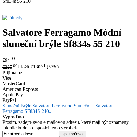
Salvatore Ferragamo
Módní
sluneční brýle Sf834s 55 210
.99
£94
.00
.01
£225
Uložit £130
(57%)
Přijímáme
Visa
MasterCard
American Express
Apple Pay
PayPal
Sluneční Brýle
Salvatore Ferragamo Sluneční...
Salvatore
Ferragamo SF834S-210...
Vyprodáno
Prosím, zadejte svou e-mailovou adresu, které mají být oznámeny,
jakmile bude k dispozici tento výrobek.