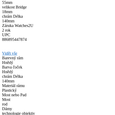
55mm
velikost Bridge
18mm
chrám Délka
140mm
Záruka Watches2U
2 rok
UPC
886895447874
Vidět vše
Barevný rám
Hnědý
Barva čoček
Hnědý
chrám Délka
140mm
Materiál rámu
Plastický
Most nebo Pad
Most
rod
Dámy
technologie objektiv