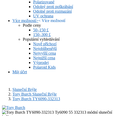
Polarizované
Odolný proti poškrábání
Odolné proti rozmazání
UV ochrana
Více možností
>
<
Více možností
Podle ceny
50–150 £
150–300 £
Populární vyhledávání
Nově příchozí
Nejoblíbenější
Nejvyšší cena
Nejnižší cena
Výprodej
Polaroid Kids
Můj účet
Sluneční Brýle
Tory Burch Sluneční Brýle
Tory Burch TY6090-332313