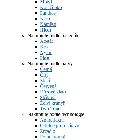
Motýl
Kočičí oko
Panthos
Kolo
Náměstí
Hledí
Nakupujte podle materiálu
Acetát
Kov
Nylon
Plast
Nakupujte podle barvy
Černá
Čirý
Zlatá
Červená
Růžové zlato
Stříbrná
Želví krunýř
Two Tone
Nakupujte podle technologie
Antireflexní
Odolné proti nárazu
Zrcadlo
Fotochromní