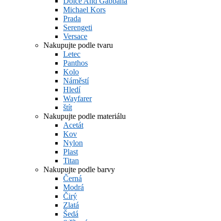
Dolce And Gabbana
Michael Kors
Prada
Serengeti
Versace
Nakupujte podle tvaru
Letec
Panthos
Kolo
Náměstí
Hledí
Wayfarer
štít
Nakupujte podle materiálu
Acetát
Kov
Nylon
Plast
Titan
Nakupujte podle barvy
Černá
Modrá
Čirý
Zlatá
Šedá