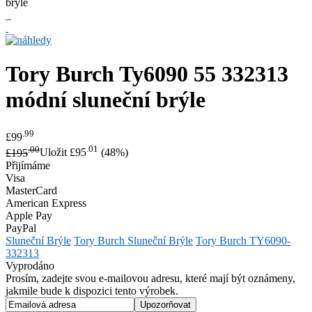
Tory Burch
Ty6090 55 332313
módní sluneční brýle
.99
£99
.00
.01
£195
Uložit £95
(48%)
Přijímáme
Visa
MasterCard
American Express
Apple Pay
PayPal
Sluneční Brýle
Tory Burch Sluneční Brýle
Tory Burch TY6090-
332313
Vyprodáno
Prosím, zadejte svou e-mailovou adresu, které mají být oznámeny,
jakmile bude k dispozici tento výrobek.