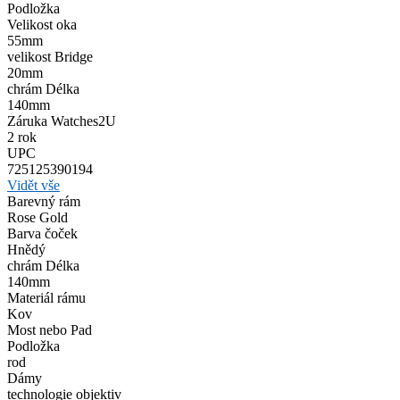
Podložka
Velikost oka
55mm
velikost Bridge
20mm
chrám Délka
140mm
Záruka Watches2U
2 rok
UPC
725125390194
Vidět vše
Barevný rám
Rose Gold
Barva čoček
Hnědý
chrám Délka
140mm
Materiál rámu
Kov
Most nebo Pad
Podložka
rod
Dámy
technologie objektiv