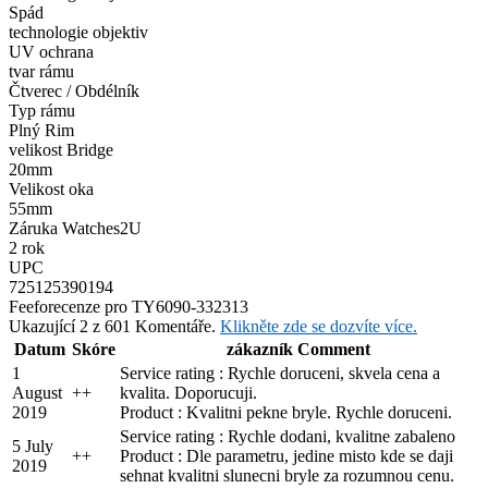
Spád
technologie objektiv
UV ochrana
tvar rámu
Čtverec / Obdélník
Typ rámu
Plný Rim
velikost Bridge
20mm
Velikost oka
55mm
Záruka Watches2U
2 rok
UPC
725125390194
Feefo
recenze pro TY6090-332313
Ukazující 2 z 601 Komentáře.
Klikněte zde se dozvíte více.
Datum
Skóre
zákazník Comment
1
Service rating : Rychle doruceni, skvela cena a
August
+
+
kvalita. Doporucuji.
2019
Product : Kvalitni pekne bryle. Rychle doruceni.
Service rating : Rychle dodani, kvalitne zabaleno
5 July
+
+
Product : Dle parametru, jedine misto kde se daji
2019
sehnat kvalitni slunecni bryle za rozumnou cenu.