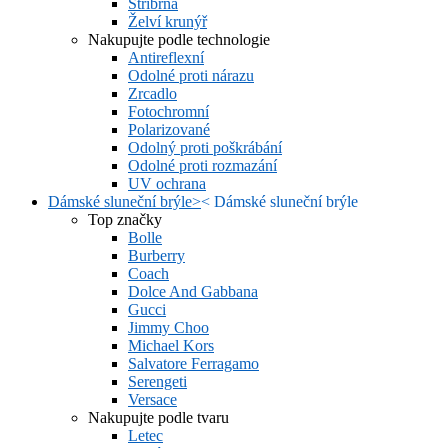
Stříbrná
Želví krunýř
Nakupujte podle technologie
Antireflexní
Odolné proti nárazu
Zrcadlo
Fotochromní
Polarizované
Odolný proti poškrábání
Odolné proti rozmazání
UV ochrana
Dámské sluneční brýle
>
<
Dámské sluneční brýle
Top značky
Bolle
Burberry
Coach
Dolce And Gabbana
Gucci
Jimmy Choo
Michael Kors
Salvatore Ferragamo
Serengeti
Versace
Nakupujte podle tvaru
Letec