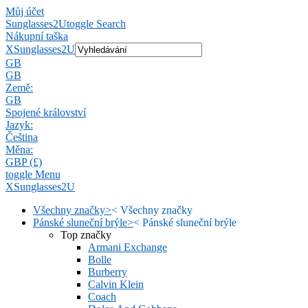
Můj účet
Sunglasses2U
toggle Search
Nákupní taška
X
Sunglasses2U
GB
GB
Země:
GB
Spojené království
Jazyk:
Čeština
Měna:
GBP (£)
toggle Menu
X
Sunglasses2U
Všechny značky
>
<
Všechny značky
Pánské sluneční brýle
>
<
Pánské sluneční brýle
Top značky
Armani Exchange
Bolle
Burberry
Calvin Klein
Coach