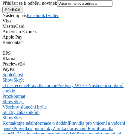
Přihlásit se k odběru novinek
Následuj nás
Facebook
Twitter
Visa
MasterCard
American Express
Apple Pay
Bancontact
EPS
Klarna
Przelewy24
PayPal
Společnost
Show
Skrýt
O nás
recenze
Pravidla cookie
Předpisy WEEE
Nastavení souborů
cookie
Prozkoumat
Show
Skrýt
Všechny sluneční brýle
Služby zákazníkům
Show
Skrýt
Kontaktujte nás
Informace o dodání
Pravidla pro vrácení a vrácení
peněz
Pravidla a podmínky
Záruka dorovnání Form
Pravidla
soutěže
Zásady ochrany osobních údajů
Právo na odstoupení od