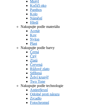
Motýl
Kočičí oko
Panthos
Kolo
Náměstí
Hledí
Nakupujte podle materiálu
Acetát
Kov
Nylon
Plast
Nakupujte podle barvy
Černá
Čirý
Zlatá
Červená
Růžové zlato
Stříbrná
Želví krunýř
Two Tone
Nakupujte podle technologie
Antireflexní
Odolné proti nárazu
Zrcadlo
Fotochromní