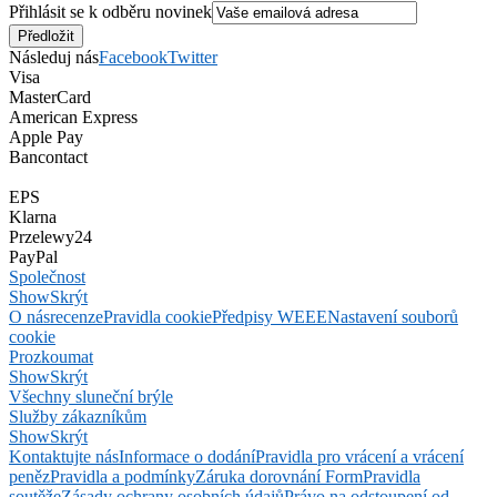
Přihlásit se k odběru novinek
Následuj nás
Facebook
Twitter
Visa
MasterCard
American Express
Apple Pay
Bancontact
EPS
Klarna
Przelewy24
PayPal
Společnost
Show
Skrýt
O nás
recenze
Pravidla cookie
Předpisy WEEE
Nastavení souborů
cookie
Prozkoumat
Show
Skrýt
Všechny sluneční brýle
Služby zákazníkům
Show
Skrýt
Kontaktujte nás
Informace o dodání
Pravidla pro vrácení a vrácení
peněz
Pravidla a podmínky
Záruka dorovnání Form
Pravidla
soutěže
Zásady ochrany osobních údajů
Právo na odstoupení od