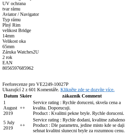
UV ochrana
tvar rámu
Aviator / Navigator
Typ rámu
Plný Rim
velikost Bridge
14mm
Velikost oka
65mm
Záruka Watches2U
2 rok
EAN
8056597685962
Feefo
recenze pro VE2249-10027P
Ukazující 2 z 601 Komentáře.
Klikněte zde se dozvíte více.
Datum
Skóre
zákazník Comment
1
Service rating : Rychle doruceni, skvela cena a
August
+
+
kvalita. Doporucuji.
2019
Product : Kvalitni pekne bryle. Rychle doruceni.
Service rating : Rychle dodani, kvalitne zabaleno
5 July
+
+
Product : Dle parametru, jedine misto kde se daji
2019
sehnat kvalitni slunecni bryle za rozumnou cenu.