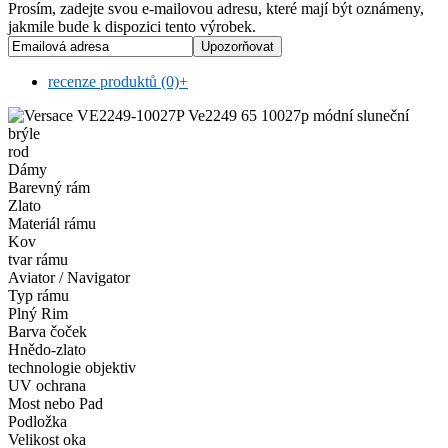
Prosím, zadejte svou e-mailovou adresu, které mají být oznámeny,
jakmile bude k dispozici tento výrobek.
recenze produktů (0)
+
rod
Dámy
Barevný rám
Zlato
Materiál rámu
Kov
tvar rámu
Aviator / Navigator
Typ rámu
Plný Rim
Barva čoček
Hnědo-zlato
technologie objektiv
UV ochrana
Most nebo Pad
Podložka
Velikost oka