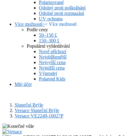
Polarizované
Odolný proti poškrábání
Odolné proti rozmazání
UV ochrana
Více možností
>
<
Více možností
Podle ceny
50–150 £
150–300 £
Populární vyhledávání
Nově příchozí
Nejoblíbenější
Nejvyšší cena
Nejnižší cena
Výprodej
Polaroid Kids
Můj účet
Sluneční Brýle
Versace Sluneční Brýle
Versace VE2249-10027P