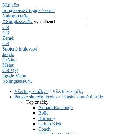
Můj účet
Sunglasses2U
toggle Search
Nákupní taška
X
Sunglasses2U
GB
GB
Země:
GB
Spojené království
Jazyk:
Čeština
Měna:
GBP (£)
toggle Menu
X
Sunglasses2U
Všechny značky
>
<
Všechny značky
Pánské sluneční brýle
>
<
Pánské sluneční brýle
Top značky
Armani Exchange
Bolle
Burberry
Calvin Klein
Coach