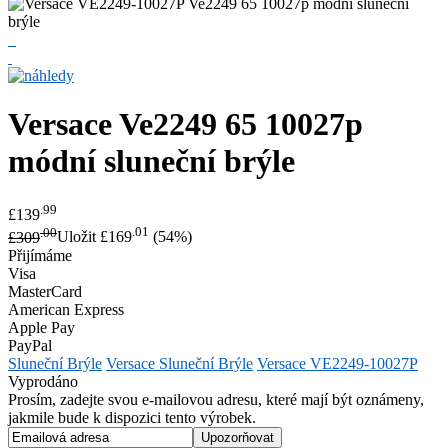
Versace
Ve2249 65 10027p
módní sluneční brýle
.99
£139
.00
.01
£309
Uložit £169
(54%)
Přijímáme
Visa
MasterCard
American Express
Apple Pay
PayPal
Sluneční Brýle
Versace Sluneční Brýle
Versace VE2249-10027P
Vyprodáno
Prosím, zadejte svou e-mailovou adresu, které mají být oznámeny,
jakmile bude k dispozici tento výrobek.