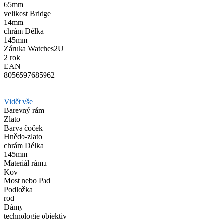
65mm
velikost Bridge
14mm
chrám Délka
145mm
Záruka Watches2U
2 rok
EAN
8056597685962
Vidět vše
Barevný rám
Zlato
Barva čoček
Hnědo-zlato
chrám Délka
145mm
Materiál rámu
Kov
Most nebo Pad
Podložka
rod
Dámy
technologie objektiv