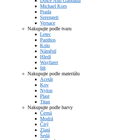
Dolce And Gabbana
Michael Kors
Prada
Serengeti
Versace
Nakupujte podle tvaru
Letec
Panthos
Kolo
Náměstí
Hledí
Wayfarer
štít
Nakupujte podle materiálu
Acetát
Kov
Nylon
Plast
Titan
Nakupujte podle barvy
Černá
Modrá
Čirý
Zlatá
Šedá