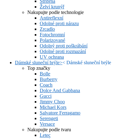
Stříbrná
Želví krunýř
Nakupujte podle technologie
Antireflexní
Odolné proti nárazu
Zrcadlo
Fotochromní
Polarizované
Odolný proti poškrábání
Odolné proti rozmazání
UV ochrana
Dámské sluneční brýle
>
<
Dámské sluneční brýle
Top značky
Bolle
Burberry
Coach
Dolce And Gabbana
Gucci
Jimmy Choo
Michael Kors
Salvatore Ferragamo
Serengeti
Versace
Nakupujte podle tvaru
Letec